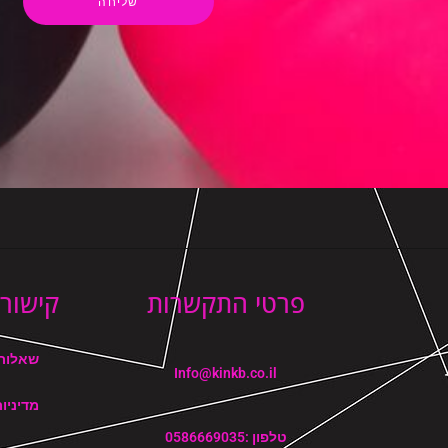
שליחה
פרטי התקשרות
קישורי
שאלות 
Info@kinkb.co.il
מדיניו
טלפון :0586669035