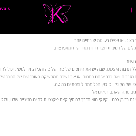
ivals
ו בנוח, כי אני מוביל אתכם לסיור בעולם המיניות המרתק וקצת חריף של קינקיות.
מו כשאתם מוסיפים קצת פלפל לתפוח אדמה, כאן נוסף תת-תחום של מיניות כתבלין 
חוץ לנורמה.
ציני, או אפילו רעיונות יצירתיים יותר.
לים של המיניות ויוצר חוויות מחודשות ומתפרצות.
ושית.
זה כולל התעסקות בתת-תחום של מיניות, כולל תרבות BDSM, שבה יש את היחסים של כוח, שליטה והכלה. 
הגברים. ואם כבר אנחנו בתחום, אז איך נשכח מהתשוקה האותנטית של הרומנטיקה רוב
נטי של הקינקי, כי כאן הכל מתחיל ומסתיים במיטה.
נים ממה שאתם רגילים אליו.
 בדיוק ככה – קינקי הוא הדרך להוסיף קצת פיקנטיות לחיים המיניים שלנו, ולגלות 