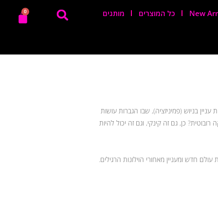
New Arr
כל המוצרים
מותגים
0
שקצת יותר מאתגר את המוח והגוף.
או, למשל, יכול להיות עניין בניוש (פמיניזציה), שבו הגברות עושות
וטית? כן, גם זה קינקי, וגם זה יכול להיות
עולם חדש ומעניין מאחורי הוילונות הרגילים.