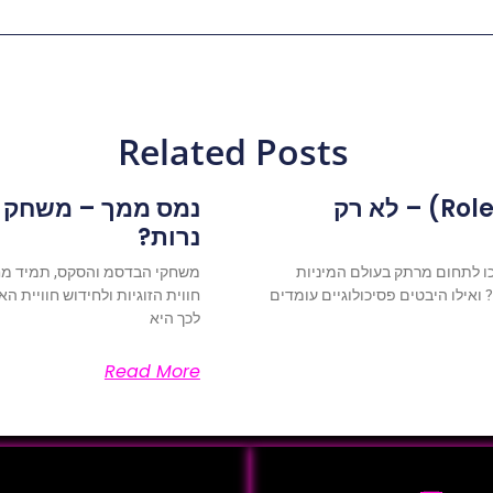
Related Posts
משחקי תפקידים (Role play) – לא רק
נמס ממך – משחק ב
נרות?
ו לתחום מרתק בעולם המיניות
משחקי הבדסמ והסקס, תמיד מ
אילו היבטים פסיכולוגיים עומדים
חווית הזוגיות ולחידוש חוויית 
לכך היא
Read More