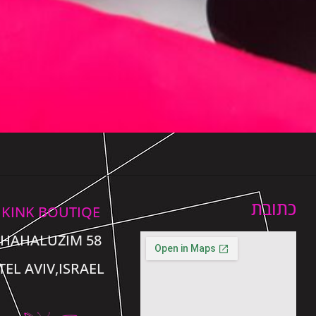
כתובת
KINK BOUTIQE
58 HAHALUZIM
TEL AVIV,ISRAEL