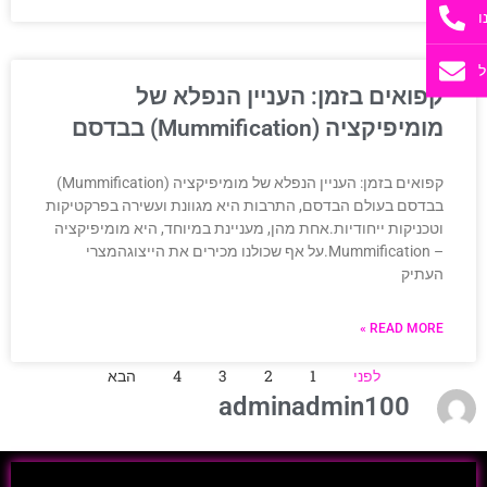
ו
ל
קפואים בזמן: העניין הנפלא של
מומיפיקציה (Mummification) בבדסם
קפואים בזמן: העניין הנפלא של מומיפיקציה (Mummification)
בבדסם בעולם הבדסם, התרבות היא מגוונת ועשירה בפרקטיקות
וטכניקות ייחודיות.אחת מהן, מעניינת במיוחד, היא מומיפיקציה
– Mummification.על אף שכולנו מכירים את הייצוגהמצרי
העתיק
READ MORE »
לפני
1
2
3
4
הבא
adminadmin100