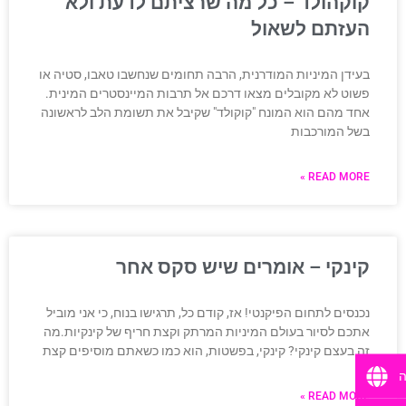
קוקהולד – כל מה שרציתם לדעת ולא
העזתם לשאול
בעידן המיניות המודרנית, הרבה תחומים שנחשבו טאבו, סטיה או
פשוט לא מקובלים מצאו דרכם אל תרבות המיינסטרים המינית.
אחד מהם הוא המונח "קוקולד" שקיבל את תשומת הלב לראשונה
בשל המורכבות
READ MORE »
קינקי – אומרים שיש סקס אחר
נכנסים לתחום הפיקנטי! אז, קודם כל, תרגישו בנוח, כי אני מוביל
אתכם לסיור בעולם המיניות המרתק וקצת חריף של קינקיות.מה
זה בעצם קינקי? קינקי, בפשטות, הוא כמו כשאתם מוסיפים קצת
ה
READ MORE »