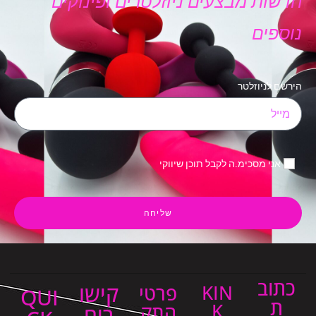
חדשות מבצעים ניוזלטרים ופינוקים
נוספים
הירשם לניוזלטר
אני מסכימ.ה לקבל תוכן שיווקי
שליחה
כתוב
קישו
KIN
פרטי
QUI
ת
K
התק
רים