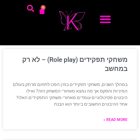
0
משחקי תפקידים (Role play) – לא רק
במחשב
במהלך השנים, משחקי תפקידים במין הפכו לתחום מרתק בעולם
המיניות והסקס.אך מה נמצא מאחורי המשחק הזה? ואילו
היבטים פסיכולוגיים עומדים מאחורי משחקי התפקידים האלו?
אחד ההיבטים החשובים ביותר הוא הבנת
READ MORE »