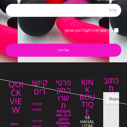
ימ.ה לקבל תוכן שיווקי
שליחה
קישו
KIN
פרטי
QUI
K
התק
רים
CK
BOU
שרו
VIE
TIQ
ת
שאלות
W
E
נפוצות
Info@ki
nkb.co.il
58
טלפון
HAHAL
מדיניות
:058666
New
UZIM
ומשלוחים