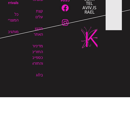
9035
TEL
Arrivals
AVIV,IS
RAEL
קצת
כל
עלינו
המוצרים
תקנון
מותגים
האתר
מדיניות
החזרים
כספיים
והחזרות
בלוג