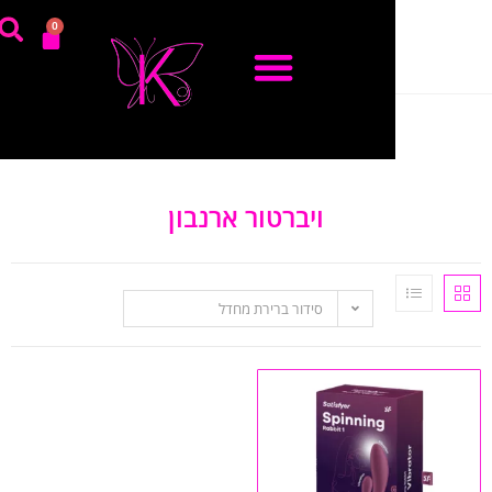
0
ויברטור ארנבון
סידור ברירת מחדל