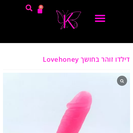
0
דילדו זוהר בחושך Lovehoney