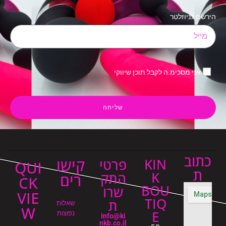
הירשם לניוזלטר
אני מסכימ.ה לקבל תוכן שיווקי
שליחה
כתוב
קישו
KIN
פרטי
QUI
ת
K
התק
רים
CK
BOU
שרו
VIE
TIQ
ת
שאלות
W
E
נפוצות
Info@ki
nkb.co.il