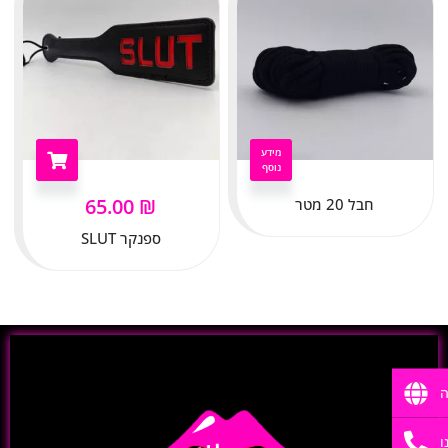
מידע
נוסף
65.00
₪
חבל 20 מטר
ספנקר SLUT
ה
ו