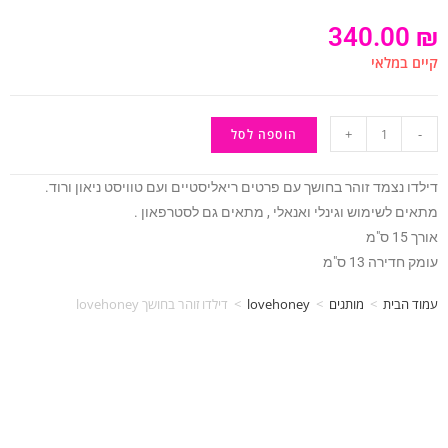
340.00
₪
קיים במלאי
+
-
הוספה לסל
דילדו נצמד זוהר בחושך עם פרטים ריאליסטיים ועם טוויסט ניאון ורוד.
מתאים לשימוש וגינלי ואנאלי , מתאים גם לסטרפאון .
אורך 15 ס"מ
עומק חדירה 13 ס"מ
עמוד הבית
>
מותגים
>
lovehoney
>
דילדו זוהר בחושך lovehoney