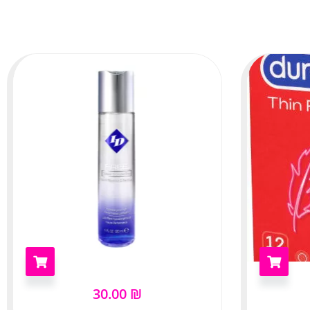
30.00
₪