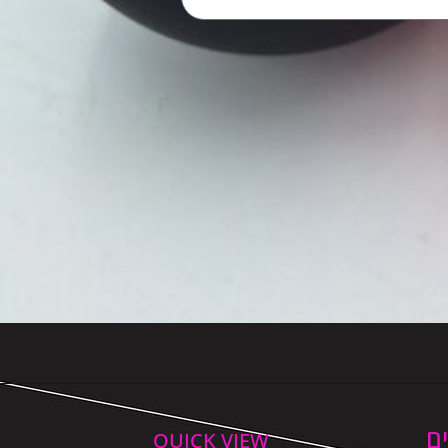
ם
QUICK VIEW