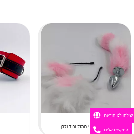
שילחו לנו הודעה
סט זנב ואוזני חתול ורוד ולבן
התקשרו אלינו