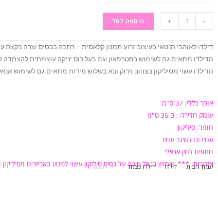
+
-
הוספה לסל
דילדו לאוהבי הנטאי בעיצוב זרוע תמנון קלאסית – רחבה בבסיס וצרה בקצה עם
הדילדו מתאים גם לשימוש בסטרפאון וגם בעל כוס יניקה עוצמתית להצמדה 
הדילדו עשוי מסיליקון בצהוב וירוק ובא בשלוש מידות מתאים גם לשימוש אנאלי
אורך כללי: 37 ס"מ
עומק חדירה : כ-36 ס"מ
חומר: סיליקון
עמידות למים: עמיד
מתאים למין אנאלי
אזהרות: *** שימוש בנוזל סיכה על בסיס סיליקון עשוי לפגוע באביזרים מסיליקון וס
עמוד הבית
>
דילדו
>
דילדו נצמד
>
דילדו טנטיקל