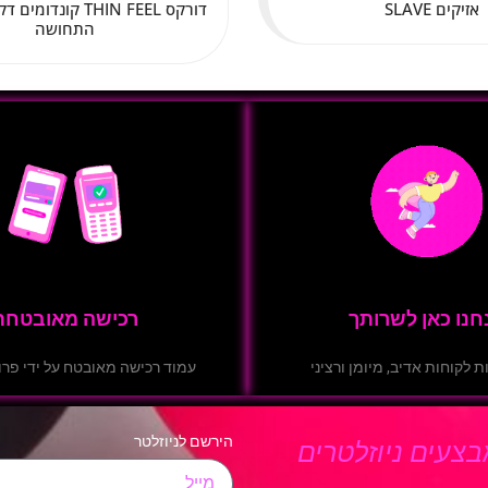
אזיקים SLAVE
דורקס THIN FEEL קונ
התחושה
חנו כאן לשרותך
רכישה מאובטחת
ת לקוחות אדיב, מיומן ורציני
עמוד רכישה מאובטח על ידי פרוטוק
הירשם לניוזלטר
צעים ניוזלטרים