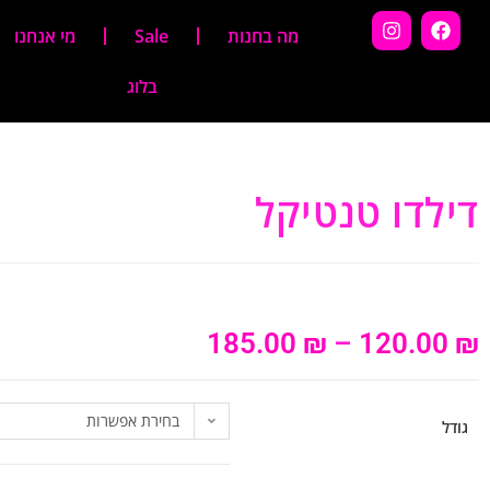
מה בחנות
Sale
מי אנחנו
בלוג
דילדו טנטיקל
185.00
₪
–
120.00
₪
בחירת אפשרות
גודל