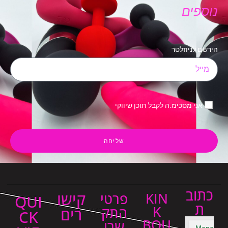
נוספים
הירשם לניוזלטר
אני מסכימ.ה לקבל תוכן שיווקי
שליחה
כתוב
קישו
KIN
פרטי
QUI
ת
K
התק
רים
CK
BOU
שרו