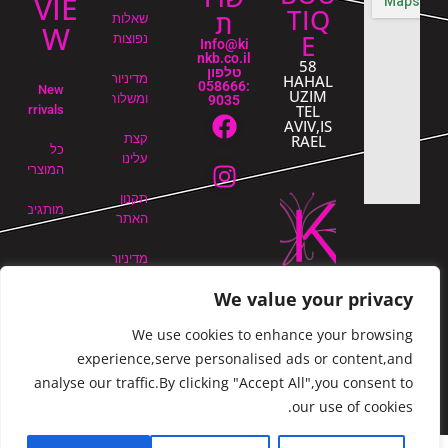
VIE
TIQ
ת
שאלות
W
E
נפוצות
Info@ki
nkb.co.il
58
טלפון
HAHAL
מדיניות
:058666
New
UZIM
ומשלוחים
9035
TEL
Arrivals
AVIV,IS
RAEL
קצת
כל
עלינו
המוצרים
תקנון
מותגים
האתר
מדיניות
החזרים
We value your privacy
כספיים
והחזרות
We use cookies to enhance your browsing
experience,serve personalised ads or content,and
בלוג
analyse our traffic.By clicking "Accept All",you consent to
our use of cookies.