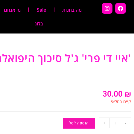
מה בחנות
Sale
מי אנחנו
בלוג
'איי די פרי' ג'ל סיכוך היפואלרגני 0
30.00
₪
קיים במלאי
+
-
הוספה לסל