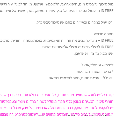
נוזל סיכוך על בסיס מים, היפואלרגני, חלק כמשי, ושקוף. מיוחד לבעלי עור רגיש
ID FREE הוא נוזל הסיכה ההיפואלרגני, היחיד המשווק בארץ, שאינו ג'ל ואינו מסתמך על הלחות הטבעית של הגוף,
ולכן יעיל במקרים ובאיזורים בהם אין סיכוך טבעי כלל.
נוסחה חדשה
ID FREE – נועד להעצים את החוויה האינטימית, בזכות נוסחה ייחודית ומרכיבים איכותיים.
ID FREE לבעלי עור רגיש ובעלי אלרגיות ורגישויות.
אינו מכיל גליצרין ופאראבן.
לשימוש וגינאלי/אנאלי.
* ברישיון משרד הבריאות
30 מ"ל – אריזת נוחות, נוחה לשימוש ונשיאה.
קודם כל יש לוודא שהמוצר מגיע חתום, כל מוצר בדרכו ולא פתוח בכל דרך שהיא,
חומרי סיכוך ותכשירים באופן כללי תמיד מומלץ לשמור במקום מוצל ובטמפרטור
יש להקפיד לסגור את הפקק בכדי למנוע נזילה או כניסה של אבק או כל דבר אחר
* חומרי סיכוך על בסיס סיליקון, היצרנים מתווים שיש לשמור בטמפרטורה מבוקרת °C – 30°C
עמוד הבית
>
מותגים
>
ID LUBE
>
'איי די פרי' ג'ל סיכוך היפואלרגני 30 מ"ל