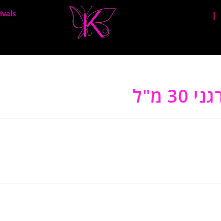
ivals
3 מ"ל