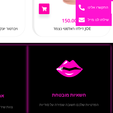
התקשרו אלינו
שילחו לנו מייל
150.00
₪
JOE דילדו ראלסטי נצמד
ויברטור יונק רוטט 
חשאיות מובטחת
אנ
הפרטיות שלכם חשובה שמירה על סודיות
צוות שירו