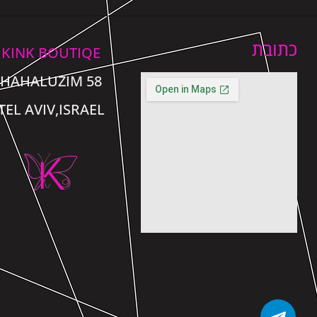
כתובת
KINK BOUTIQE
58 HAHALUZIM
TEL AVIV,ISRAEL