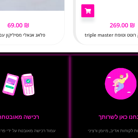
69.00
₪
269.00
₪
וטופח triple master
פלאג אנאלי מסיליקון עם
חנו כאן לשרותך
רכישה מאובטחת
ת לקוחות אדיב, מיומן ורציני
עמוד רכישה מאובטח על ידי פרוטוק