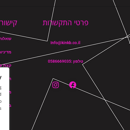
פרטי התקשרות
קישורי
שאלות 
Info@kinkb.co.il
מדיניו
טלפון :0586669035
קצת על
y
תקנון 
g
מדיניו
d
o
בלוג
.