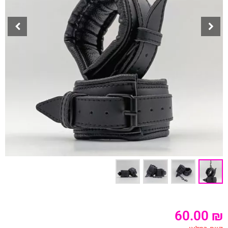
60.00
₪