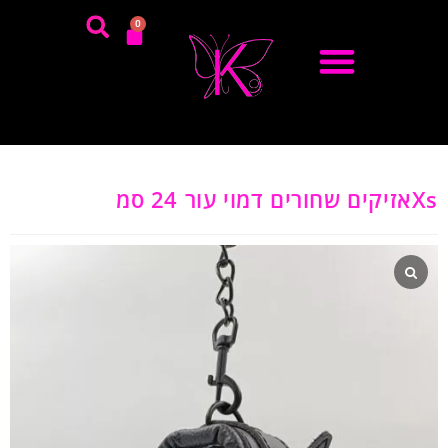
0
Xsאזיקים שחורים דמוי עור 24 סמ