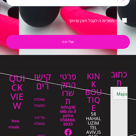
אני מסכימ.ה לקבל תוכן שיווקי
שליחה
כתוב
קישו
KIN
פרטי
QUI
ת
K
התק
רים
CK
BOU
שרו
VIE
TIQ
ת
שאלות
W
E
נפוצות
Info@ki
nkb.co.il
58
טלפון
HAHAL
מדיניות
:058666
New
UZIM
ומשלוחים
9035
TEL
Arrivals
AVIV,IS
קצת