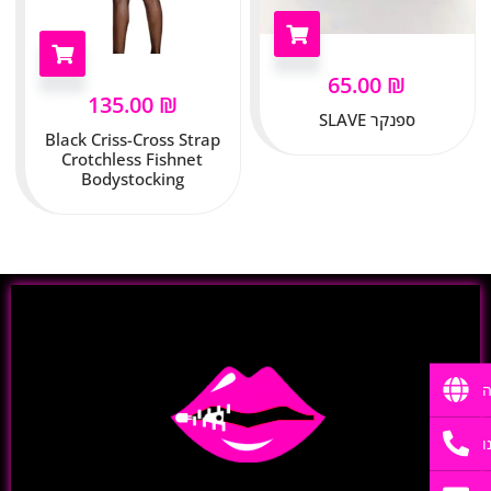
65.00
₪
135.00
₪
ספנקר SLAVE
Black Criss-Cross Strap
Crotchless Fishnet
Bodystocking
ה
ו